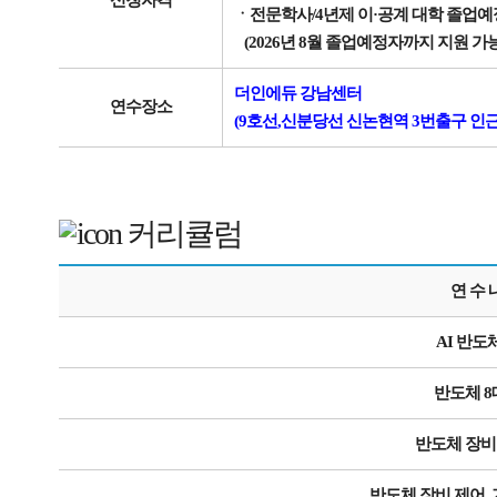
신청자격
ㆍ전문학사/4년제 이·공계 대학 졸업
(2026년 8월 졸업예정자까지 지원 가능
더인에듀 강남센터
연수장소
(9호선,신분당선 신논현역 3번출구 인근
커리큘럼
연 수 
AI 반도
반도체 
반도체 장
반도체 장비 제어