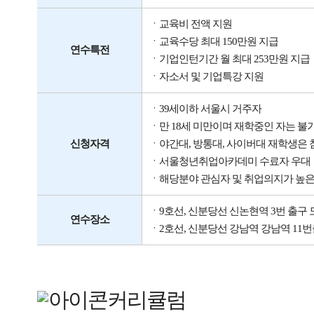
ㆍ교육비 전액 지원
ㆍ교육수당 최대 150만원 지급
연수특전
ㆍ기업인턴기간 월 최대 253만원 지급
ㆍ자소서 및 기업특강 지원
ㆍ39세이하 서울시 거주자
ㆍ만 18세 미만이며 재학중인 자는 불
신청자격
ㆍ야간대, 방통대, 사이버대 재학생은 
ㆍ서울청년취업아카데미 수료자 우대
ㆍ해당분야 관심자 및 취업의지가 높
ㆍ9호선, 신분당선 신논현역 3번 출구 
연수장소
ㆍ2호선, 신분당선 강남역 강남역 11번
커리큘럼