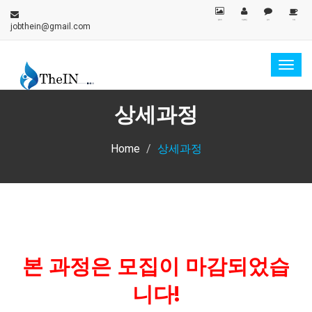
갤러리
지원확인
문의
카페
jobthein@gmail.com
Togg
navig
상세과정
Home
상세과정
본 과정은 모집이 마감되었습
니다!