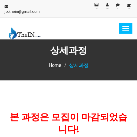
갤러리
지원확인
문의
카페
jobthein@gmail.com
Togg
navig
상세과정
Home
상세과정
본 과정은 모집이 마감되었습
니다!