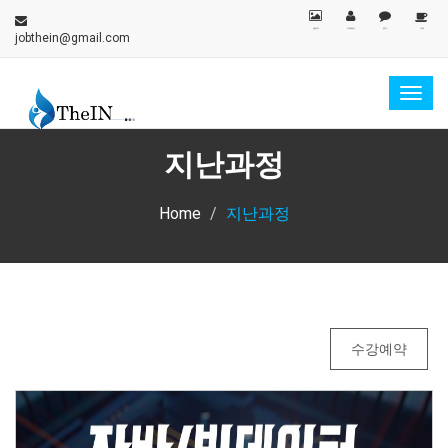
갤러리
지원확인
문의
카페
jobthein@gmail.com
Togg
navig
지난과정
Home
지난과정
수강예약