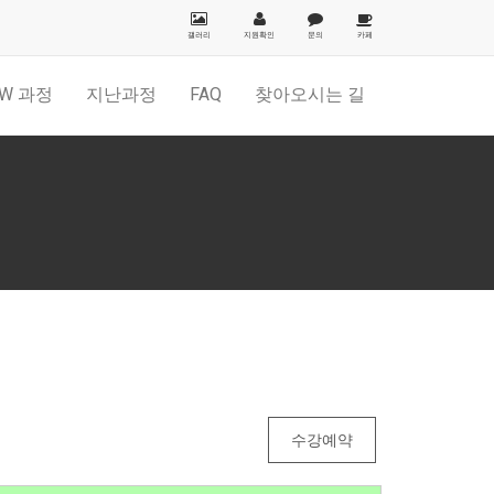
갤러리
지원확인
문의
카페
W 과정
지난과정
FAQ
찾아오시는 길
수강예약