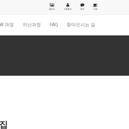
갤러리
지원확인
문의
카페
W 과정
지난과정
FAQ
찾아오시는 길
모집