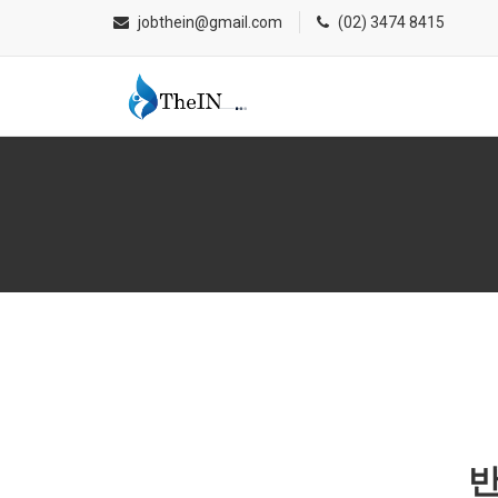
jobthein@gmail.com
(02) 3474 8415
반