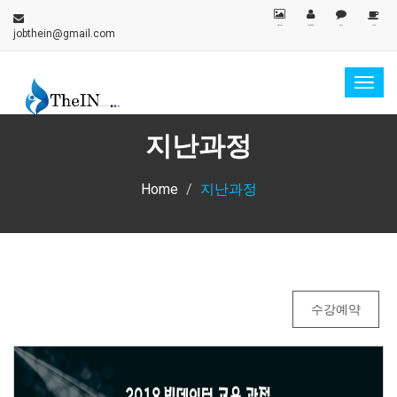
갤러리
지원확인
문의
카페
jobthein@gmail.com
Togg
navig
지난과정
Home
지난과정
수강예약