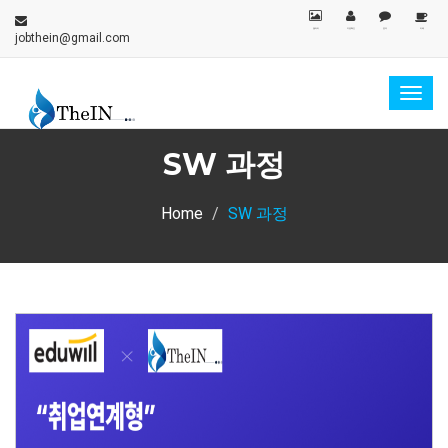
갤러리
지원확인
문의
카페
jobthein@gmail.com
Togg
navig
SW 과정
Home
SW 과정